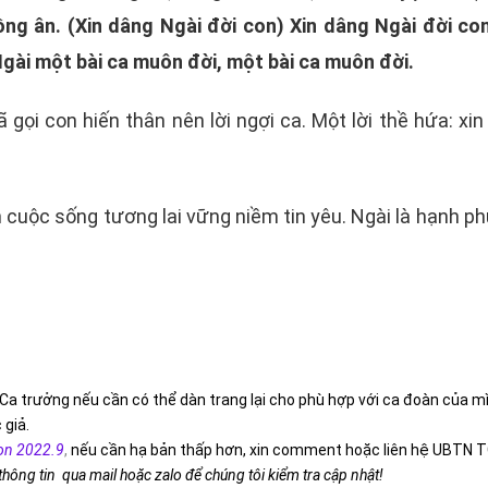
ng ân. (Xin dâng Ngài đời con) Xin dâng Ngài đời co
Ngài một bài ca muôn đời, một bài ca muôn đời.
gọi con hiến thân nên lời ngợi ca. Một lời thề hứa: xin
cuộc sống tương lai vững niềm tin yêu. Ngài là hạnh phú
Ca trưởng nếu cần có thể dàn trang lại cho phù hợp với ca đoàn của m
 giả.
on 2022.9
,
nếu cần hạ bản thấp hơn, xin comment hoặc liên hệ UBTN T
 thông tin qua mail hoặc zalo để chúng tôi kiểm tra cập nhật!