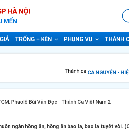
P HÀ NỘI
U MẾN
GIẢ
TRỐNG – KÈN
PHỤNG VỤ
THÁNH C
Thánh ca:
CA NGUYỆN - HIỆ
 TGM. Phaolô Bùi Văn Đọc - Thánh Ca Việt Nam 2
n ngàn hồng ân, hồng ân bao la, bao la tuyệt vời. (C