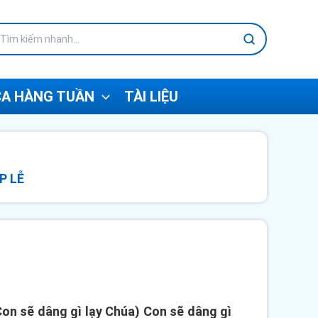
A HÀNG TUẦN
TÀI LIỆU
P LỄ
on sẽ dâng gì lạy Chúa) Con sẽ dâng gì