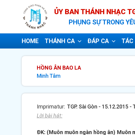
Nhảy
ỦY BAN THÁNH NHẠC TG
tới
PHỤNG SỰ TRONG YÊ
nội
dung
HOME
THÁNH CA
ĐÁP CA
TÁC 
HỒNG ÂN BAO LA
Minh Tâm
Imprimatur:
TGP. Sài Gòn - 15.12.2015 -
Lời bài hát:
ĐK: (Muôn muôn ngàn hồng ân) Muôn muô