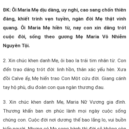
ĐK: Ôi Maria Mẹ dịu dàng, uy nghi, cao sang chốn thiên
đàng, khiết trinh vẹn tuyền, ngàn đời Mẹ thật vinh
quang. Ôi Maria Mẹ hiền từ, nay con xin dâng trót
cuộc đời, sống theo gương Mẹ Maria Vô Nhiễm
Nguyên Tội.
2. Xin chúc khen danh Mẹ, ôi bao la trái tim nhân từ. Con
đến trao dâng trót đời: linh hồn, thân xác yếu hèn. Xưa
đồi Calve ấy, Mẹ hiến trao Con Một cứu đời. Giang cánh
tay hộ phù, dìu đoàn con qua ngàn thương đau.
3. Xin chúc khen danh Mẹ, Maria Nữ Vương gia đình.
Thương khấn ban ơn phúc lành mọi ngày cuộc sống
chúng con. Cuộc đời nơi dương thế bao lắng lo, vui buồn
kiếp người. Nhưng có Mẹ song hành thì đời sẽ không còn