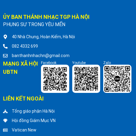
ỦY BAN THÁNH NHẠC TGP HÀ NỘI
PHỤNG SỰ TRONG YÊU MẾN
40 Nhà Chung, Hoàn Kiếm, Hà Nội
082 4332 699
banthanhnhachn@gmail.com
MẠNG XÃ HỘI
Facebook
Youtube
Zalo
UBTN
LIÊN KẾT NGOÀI
Tổng giáo phận Hà Nội
Hội đồng Giám Mục VN
Vatican New