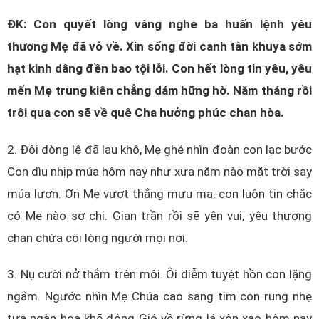
ĐK: Con quyết lòng vâng nghe ba huấn lệnh yêu
thương Mẹ đã vỗ về. Xin sống đời canh tân khuya sớm
hạt kinh dâng đền bao tội lỗi. Con hết lòng tin yêu, yêu
mến Mẹ trung kiên chẳng dám hững hờ. Năm tháng rồi
trôi qua con sẽ về quê Cha hưởng phúc chan hòa.
2. Đôi dòng lệ đã lau khô, Mẹ ghé nhìn đoàn con lạc bước
Con dìu nhịp múa hôm nay như xưa năm nào mặt trời say
múa lượn. Ơn Mẹ vượt thắng mưu ma, con luôn tin chắc
có Mẹ nào sợ chi. Gian trần rồi sẽ yên vui, yêu thương
chan chứa cõi lòng người mọi nơi.
3. Nụ cười nở thắm trên môi. Ôi diễm tuyệt hồn con lặng
ngắm. Ngước nhìn Mẹ Chúa cao sang tim con rung nhẹ
tựa ngàn hoa khẽ động Gió về rừng lá xôn xao hôm nay