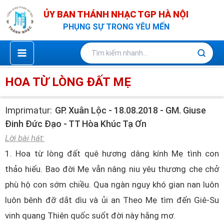
Nhảy
ỦY BAN THÁNH NHẠC TGP HÀ NỘI
tới
PHỤNG SỰ TRONG YÊU MẾN
nội
dung
HOA TỪ LÒNG ĐẤT MẸ
Imprimatur:
GP. Xuân Lộc - 18.08.2018 - GM. Giuse
Đinh Đức Đạo - TT Hòa Khúc Tạ Ơn
Lời bài hát:
1. Hoa từ lòng đất quê hương dâng kính Mẹ tình con
thảo hiếu. Bao đời Mẹ vẫn nâng niu yêu thương che chở
phù hộ con sớm chiều. Qua ngàn nguy khó gian nan luôn
luôn bênh đỡ dắt dìu và ủi an Theo Mẹ tìm đến Giê-Su
vinh quang Thiên quốc suốt đời này hằng mơ.