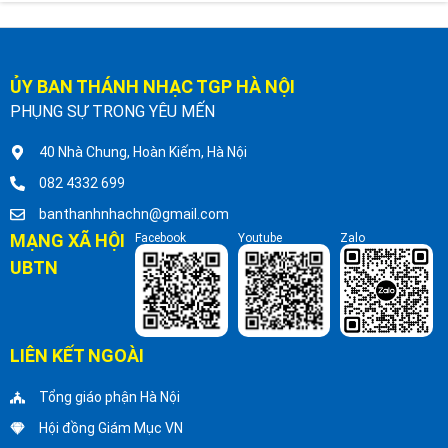
ỦY BAN THÁNH NHẠC TGP HÀ NỘI
PHỤNG SỰ TRONG YÊU MẾN
40 Nhà Chung, Hoàn Kiếm, Hà Nội
082 4332 699
banthanhnhachn@gmail.com
MẠNG XÃ HỘI
Facebook
Youtube
Zalo
UBTN
LIÊN KẾT NGOÀI
Tổng giáo phận Hà Nội
Hội đồng Giám Mục VN