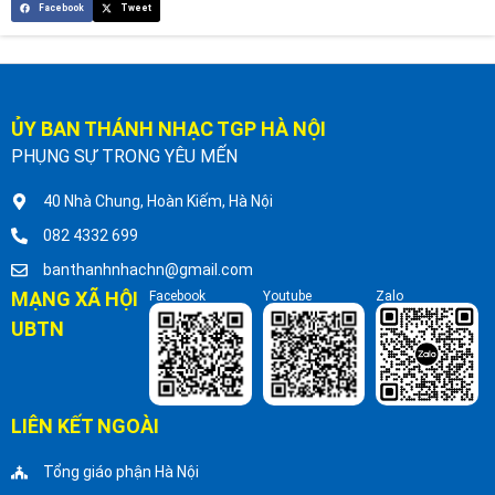
Facebook
Tweet
ỦY BAN THÁNH NHẠC TGP HÀ NỘI
PHỤNG SỰ TRONG YÊU MẾN
40 Nhà Chung, Hoàn Kiếm, Hà Nội
082 4332 699
banthanhnhachn@gmail.com
MẠNG XÃ HỘI
Facebook
Youtube
Zalo
UBTN
LIÊN KẾT NGOÀI
Tổng giáo phận Hà Nội