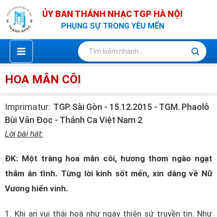
Nhảy
ỦY BAN THÁNH NHẠC TGP HÀ NỘI
tới
PHỤNG SỰ TRONG YÊU MẾN
nội
dung
HOA MÂN CÔI
Imprimatur:
TGP. Sài Gòn - 15.12.2015 - TGM. Phaolô
Bùi Văn Đọc - Thánh Ca Việt Nam 2
Lời bài hát:
ĐK: Một tràng hoa mân côi, hương thơm ngào ngạt
thắm ân tình. Từng lời kinh sốt mến, xin dâng về Nữ
Vương hiển vinh.
1. Khi an vui thái hoà như ngày thiên sứ truyền tin. Như