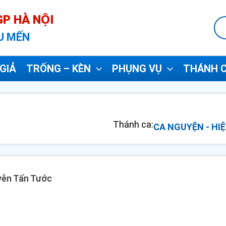
P HÀ NỘI
U MẾN
GIẢ
TRỐNG – KÈN
PHỤNG VỤ
THÁNH C
Thánh ca:
CA NGUYỆN - HIỆ
yễn Tấn Tước