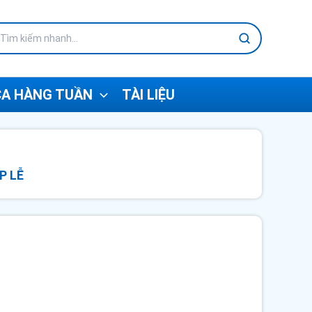
A HÀNG TUẦN
TÀI LIỆU
P LỄ