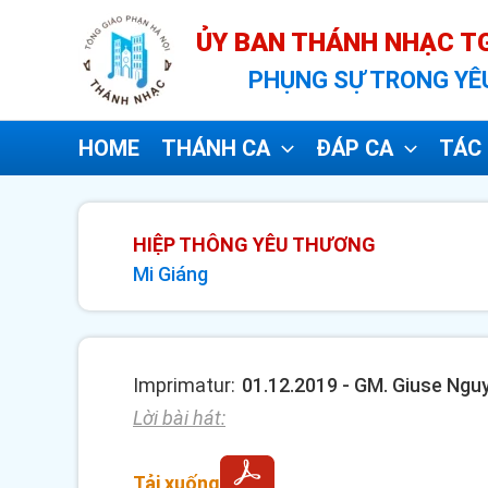
Nhảy
ỦY BAN THÁNH NHẠC TG
tới
PHỤNG SỰ TRONG YÊ
nội
dung
HOME
THÁNH CA
ĐÁP CA
TÁC 
HIỆP THÔNG YÊU THƯƠNG
Mi Giáng
Imprimatur:
01.12.2019 - GM. Giuse Ngu
Lời bài hát:
Tải xuống