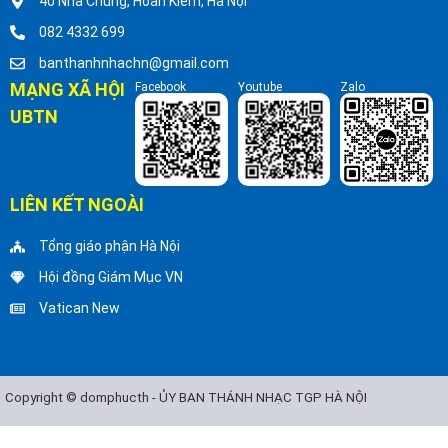
40 Nhà Chung, Hoàn Kiếm, Hà Nội
082 4332 699
banthanhnhachn@gmail.com
MẠNG XÃ HỘI
Facebook
Youtube
Zalo
UBTN
LIÊN KẾT NGOÀI
Tổng giáo phận Hà Nội
Hội đồng Giám Mục VN
Vatican New
Copyright © domphucth - ỦY BAN THÁNH NHẠC TGP HÀ NỘI