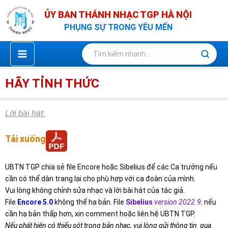
Nhảy
ỦY BAN THÁNH NHẠC TGP HÀ NỘI
tới
PHỤNG SỰ TRONG YÊU MẾN
nội
dung
HÃY TỈNH THỨC
Lời bài hát:
Tải xuống
UBTN TGP chia sẻ file Encore hoặc Sibelius để các Ca trưởng nếu
cần có thể dàn trang lại cho phù hợp với ca đoàn của mình.
Vui lòng không chỉnh sửa nhạc và lời bài hát của tác giả.
File
Encore 5.0
không thể hạ bản. File
Sibelius
version 2022.9
,
nếu
cần hạ bản thấp hơn, xin comment hoặc liên hệ UBTN TGP.
Nếu phát hiện có thiếu sót trong bản nhạc, vui lòng gửi thông tin qua