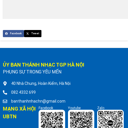
Facebook
Tweet
ỦY BAN THÁNH NHẠC TGP HÀ NỘI
PHỤNG SỰ TRONG YÊU MẾN
40 Nhà Chung, Hoàn Kiếm, Hà Nội
082 4332 699
banthanhnhachn@gmail.com
MẠNG XÃ HỘI
Facebook
Youtube
Zalo
UBTN