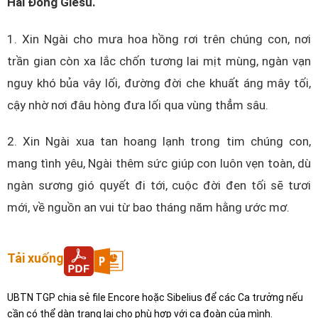
Hài Đồng Giêsu.
1. Xin Ngài cho mưa hoa hồng rơi trên chúng con, nơi
trần gian còn xa lắc chốn tương lai mịt mùng, ngàn vạn
nguy khó bủa vây lối, đường đời che khuất áng mây tối,
cậy nhờ nơi đâu hòng đưa lối qua vùng thẳm sâu.
2. Xin Ngài xua tan hoang lạnh trong tim chúng con,
mang tình yêu, Ngài thêm sức giúp con luôn vẹn toàn, dù
ngàn sương gió quyết đi tới, cuộc đời đen tối sẽ tươi
mới, về nguồn an vui từ bao tháng năm hằng ước mơ.
Tải xuống
UBTN TGP chia sẻ file Encore hoặc Sibelius để các Ca trưởng nếu
cần có thể dàn trang lại cho phù hợp với ca đoàn của mình.