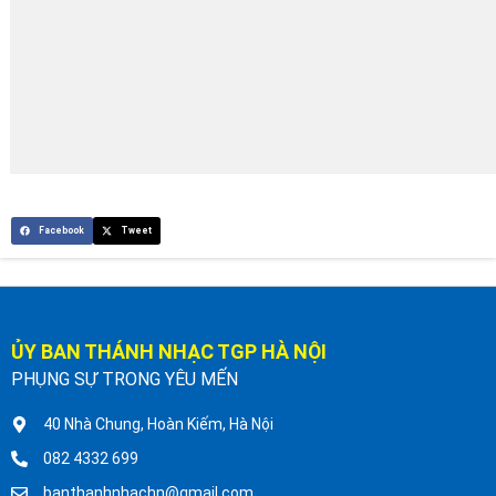
Facebook
Tweet
ỦY BAN THÁNH NHẠC TGP HÀ NỘI
PHỤNG SỰ TRONG YÊU MẾN
40 Nhà Chung, Hoàn Kiếm, Hà Nội
082 4332 699
banthanhnhachn@gmail.com