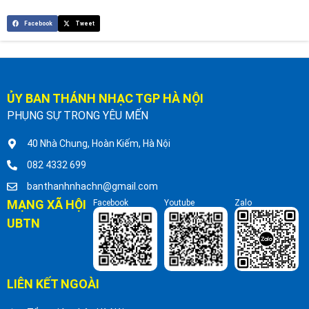
Facebook
Tweet
ỦY BAN THÁNH NHẠC TGP HÀ NỘI
PHỤNG SỰ TRONG YÊU MẾN
40 Nhà Chung, Hoàn Kiếm, Hà Nội
082 4332 699
banthanhnhachn@gmail.com
MẠNG XÃ HỘI
Facebook
Youtube
Zalo
UBTN
LIÊN KẾT NGOÀI