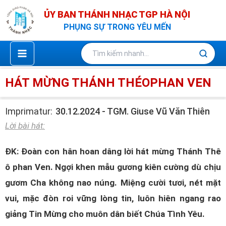
Nhảy
ỦY BAN THÁNH NHẠC TGP HÀ NỘI
tới
PHỤNG SỰ TRONG YÊU MẾN
nội
dung
HÁT MỪNG THÁNH THÉOPHAN VEN
Imprimatur:
30.12.2024 - TGM. Giuse Vũ Văn Thiên
Lời bài hát:
ĐK: Đoàn con hân hoan dâng lời hát mừng Thánh Thê
ô phan Ven. Ngợi khen mẫu gương kiên cường dù chịu
gươm Cha không nao núng. Miệng cười tươi, nét mặt
vui, mặc đòn roi vững lòng tin, luôn hiên ngang rao
giảng Tin Mừng cho muôn dân biết Chúa Tình Yêu.