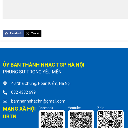
Facebook
Tweet
ỦY BAN THÁNH NHẠC TGP HÀ NỘI
PHỤNG SỰ TRONG YÊU MẾN
40 Nhà Chung, Hoàn Kiếm, Hà Nội
082 4332 699
banthanhnhachn@gmail.com
MẠNG XÃ HỘI
Facebook
Youtube
Zalo
UBTN