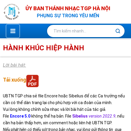
Nhảy
ỦY BAN THÁNH NHẠC TGP HÀ NỘI
tới
PHỤNG SỰ TRONG YÊU MẾN
nội
dung
HÀNH KHÚC HIỆP HÀNH
Lời bài hát:
Tải xuống
UBTN TGP chia sẻ file Encore hoặc Sibelius để các Ca trưởng nếu
cần có thể dàn trang lại cho phù hợp với ca đoàn của mình.
Vui lòng không chỉnh sửa nhạc và lời bài hát của tác giả.
File
Encore 5.0
không thể hạ bản. File
Sibelius
version 2022.9
,
nếu
cần hạ bản thấp hơn, xin comment hoặc liên hệ UBTN TGP.
Nếu phát hiện có thiếu sót trong bản nhạc, vui lòng gửi thông tin qua