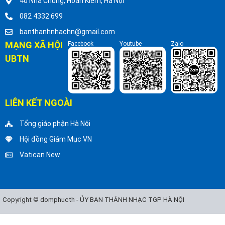
40 Nhà Chung, Hoàn Kiếm, Hà Nội
082 4332 699
banthanhnhachn@gmail.com
MẠNG XÃ HỘI
Facebook
Youtube
Zalo
UBTN
LIÊN KẾT NGOÀI
Tổng giáo phận Hà Nội
Hội đồng Giám Mục VN
Vatican New
Copyright © domphucth - ỦY BAN THÁNH NHẠC TGP HÀ NỘI