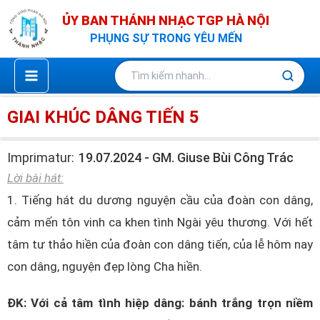
Nhảy
ỦY BAN THÁNH NHẠC TGP HÀ NỘI
tới
PHỤNG SỰ TRONG YÊU MẾN
nội
dung
GIAI KHÚC DÂNG TIẾN 5
Imprimatur:
19.07.2024 - GM. Giuse Bùi Công Trác
Lời bài hát:
1. Tiếng hát du dương nguyện cầu của đoàn con dâng,
cảm mến tôn vinh ca khen tình Ngài yêu thương. Với hết
tâm tư thảo hiền của đoàn con dâng tiến, của lễ hôm nay
con dâng, nguyện đẹp lòng Cha hiền.
ĐK: Với cả tâm tình hiệp dâng: bánh trắng trọn niềm