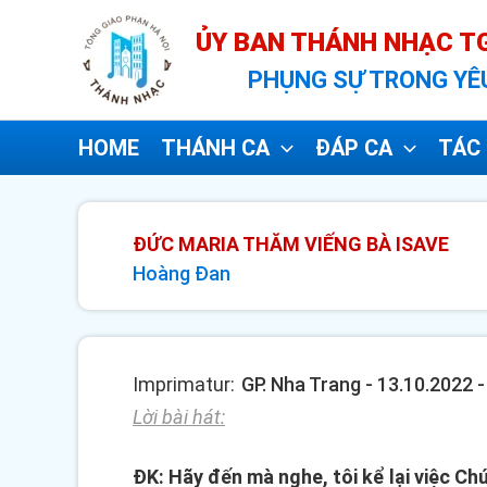
Nhảy
ỦY BAN THÁNH NHẠC TG
tới
PHỤNG SỰ TRONG YÊ
nội
dung
HOME
THÁNH CA
ĐÁP CA
TÁC 
ĐỨC MARIA THĂM VIẾNG BÀ ISAVE
Hoàng Đan
Imprimatur:
GP. Nha Trang - 13.10.2022 
Lời bài hát:
ĐK: Hãy đến mà nghe, tôi kể lại việc Ch