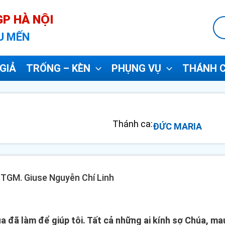
P HÀ NỘI
U MẾN
GIẢ
TRỐNG – KÈN
PHỤNG VỤ
THÁNH C
Thánh ca:
ĐỨC MARIA
- TGM. Giuse Nguyễn Chí Linh
úa đã làm để giúp tôi. Tất cả những ai kính sợ Chúa, m