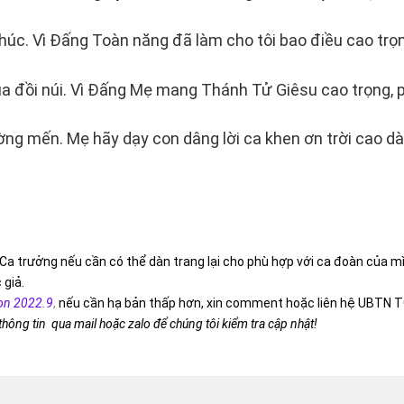
 phúc. Vì Đấng Toàn năng đã làm cho tôi bao điều cao trọ
 đồi núi. Vì Đấng Mẹ mang Thánh Tử Giêsu cao trọng, ph
ường mến. Mẹ hãy dạy con dâng lời ca khen ơn trời cao d
Ca trưởng nếu cần có thể dàn trang lại cho phù hợp với ca đoàn của m
 giả.
on 2022.9
,
nếu cần hạ bản thấp hơn, xin comment hoặc liên hệ UBTN T
 thông tin qua mail hoặc zalo để chúng tôi kiểm tra cập nhật!