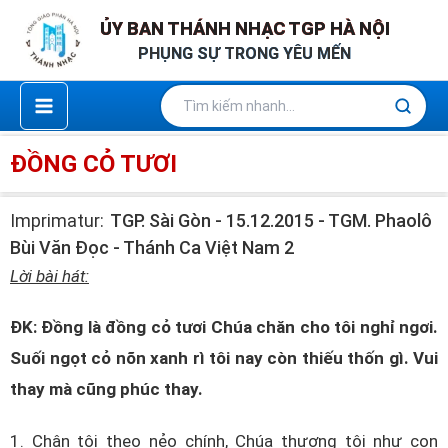
Nhảy
ỦY BAN THÁNH NHẠC TGP HÀ NỘI
ỦY BAN THÁNH NHẠC TGP HÀ NỘI
tới
PHỤNG SỰ TRONG YÊU MẾN
PHỤNG SỰ TRONG YÊU MẾN
nội
dung
ĐỒNG CỎ TƯƠI
Imprimatur:
TGP. Sài Gòn - 15.12.2015 - TGM. Phaolô
Bùi Văn Đọc - Thánh Ca Việt Nam 2
Lời bài hát:
ĐK: Đồng là đồng cỏ tươi Chúa chăn cho tôi nghỉ ngơi.
Suối ngọt cỏ nõn xanh rì tôi nay còn thiếu thốn gì. Vui
thay mà cũng phúc thay.
1. Chân tôi theo nẻo chính, Chúa thương tôi như con