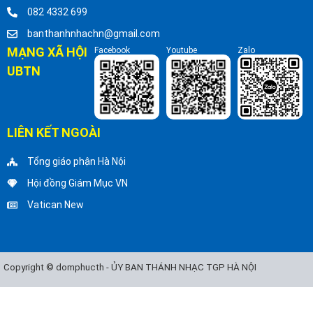
082 4332 699
banthanhnhachn@gmail.com
MẠNG XÃ HỘI
Facebook
Youtube
Zalo
UBTN
LIÊN KẾT NGOÀI
Tổng giáo phận Hà Nội
Hội đồng Giám Mục VN
Vatican New
Copyright © domphucth - ỦY BAN THÁNH NHẠC TGP HÀ NỘI