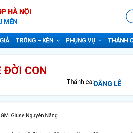
P HÀ NỘI
U MẾN
GIẢ
TRỐNG – KÈN
PHỤNG VỤ
THÁNH C
 ĐỜI CON
Thánh ca:
DÂNG LỄ
 - GM. Giuse Nguyễn Năng