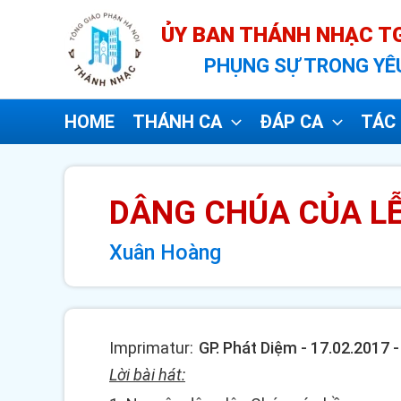
Nhảy
ỦY BAN THÁNH NHẠC TG
tới
PHỤNG SỰ TRONG YÊ
nội
dung
HOME
THÁNH CA
ĐÁP CA
TÁC 
DÂNG CHÚA CỦA LỄ
Xuân Hoàng
Imprimatur:
GP. Phát Diệm - 17.02.2017
Lời bài hát: