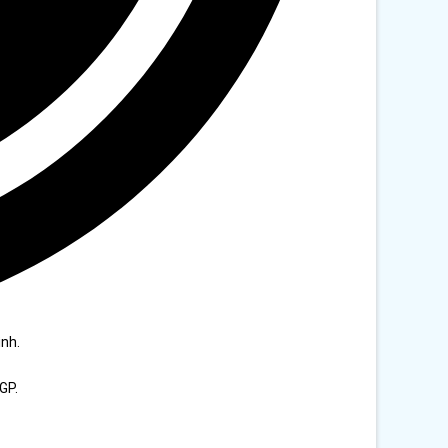
ình.
GP.