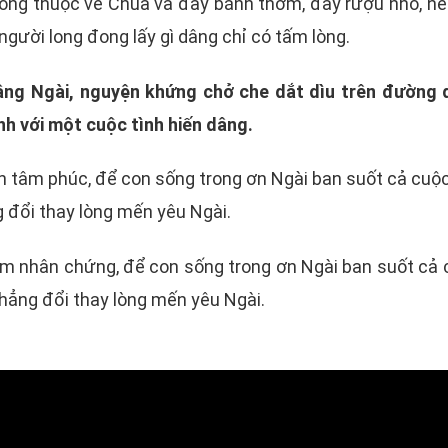
ong thuộc về Chúa và đây bánh thơm, đây rượu nho, né
người long đong lấy gì dâng chỉ có tấm lòng.
âng Ngài, nguyện khứng chở che dắt dìu trên đường 
nh với một cuộc tình hiến dâng.
 tâm phúc, để con sống trong ơn Ngài ban suốt cả cuộc
 đổi thay lòng mến yêu Ngài.
àm nhân chứng, để con sống trong ơn Ngài ban suốt cả 
hẳng đổi thay lòng mến yêu Ngài.