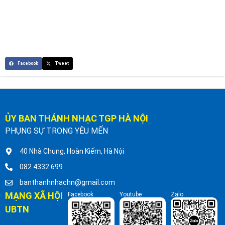
Facebook
Tweet
ỦY BAN THÁNH NHẠC TGP HÀ NỘI
PHỤNG SỰ TRONG YÊU MẾN
40 Nhà Chung, Hoàn Kiếm, Hà Nội
082 4332 699
banthanhnhachn@gmail.com
MẠNG XÃ HỘI
Facebook
Youtube
Zalo
UBTN