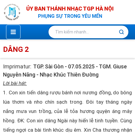
Nhảy
ỦY BAN THÁNH NHẠC TGP HÀ NỘI
tới
PHỤNG SỰ TRONG YÊU MẾN
nội
dung
DÂNG 2
Imprimatur:
TGP. Sài Gòn - 07.05.2025 - TGM. Giuse
Nguyễn Năng - Nhạc Khúc Thiên Đường
Lời bài hát:
1. Con xin tiến dâng rượu bánh nơi nương đồng, do bông
lúa thơm và nho chín sạch trong. Ðôi tay tháng ngày
nắng mưa vun trồng, của lễ tỏa hương quyện áng mây
hồng. ÐK: Con xin dâng Ngài này hiến lễ tinh tuyền. Cùng
tiếng ngợi ca bài tình khúc dịu êm. Xin Cha thương nhận