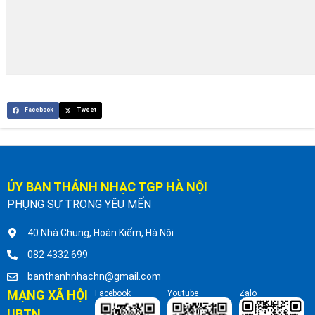
Facebook
Tweet
ỦY BAN THÁNH NHẠC TGP HÀ NỘI
PHỤNG SỰ TRONG YÊU MẾN
40 Nhà Chung, Hoàn Kiếm, Hà Nội
082 4332 699
banthanhnhachn@gmail.com
MẠNG XÃ HỘI
Facebook
Youtube
Zalo
UBTN