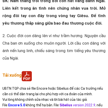
ĐK: Năm tháng trôi trong đời con hát vang danh Ngài.
Liên kết trong ân tình nên chứng nhân vua trời. Mở
rộng đôi tay con đây trong vòng tay Giêsu. Để tình
yêu thương thắp sáng giữa bao đau thương cuộc đời.
2. Cuộc đời con dâng lên ví như trầm hương. Nguyện cầu
Cha ban ơn xuống cho muôn người. Lời cầu con dâng với
ánh nến lung linh, chiếu sáng trong tim tiếng yêu thương
của Ngài.
Tải xuống
UBTN TGP chia sẻ file Encore hoặc Sibelius để các Ca trưởng nếu
cần có thể dàn trang lại cho phù hợp với ca đoàn của mình.
Vui lòng không chỉnh sửa nhạc và lời bài hát của tác giả.
File
Encore 5.0
không thể hạ bản. File
Sibelius
version 2022.9
,
nếu