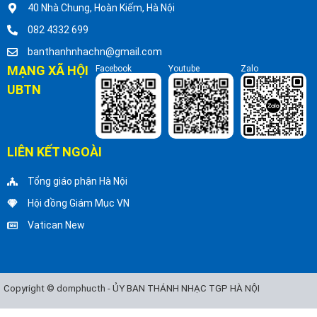
40 Nhà Chung, Hoàn Kiếm, Hà Nội
082 4332 699
banthanhnhachn@gmail.com
MẠNG XÃ HỘI
Facebook
Youtube
Zalo
UBTN
LIÊN KẾT NGOÀI
Tổng giáo phận Hà Nội
Hội đồng Giám Mục VN
Vatican New
Copyright © domphucth - ỦY BAN THÁNH NHẠC TGP HÀ NỘI