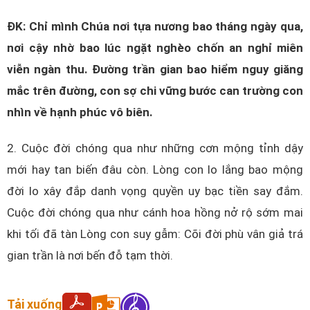
ĐK: Chỉ mình Chúa nơi tựa nương bao tháng ngày qua,
nơi cậy nhờ bao lúc ngặt nghèo chốn an nghỉ miên
viễn ngàn thu. Đường trần gian bao hiểm nguy giăng
mắc trên đường, con sợ chi vững bước can trường con
nhìn về hạnh phúc vô biên.
2. Cuộc đời chóng qua như những cơn mộng tỉnh dậy
mới hay tan biến đâu còn. Lòng con lo lắng bao mộng
đời lo xây đắp danh vọng quyền uy bạc tiền say đắm.
Cuộc đời chóng qua như cánh hoa hồng nở rộ sớm mai
khi tối đã tàn Lòng con suy gẫm: Cõi đời phù vân giả trá
gian trần là nơi bến đỗ tạm thời.
Tải xuống