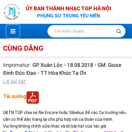
Nhảy
ỦY BAN THÁNH NHẠC TGP HÀ NỘI
tới
PHỤNG SỰ TRONG YÊU MẾN
nội
dung
CÙNG DÂNG
Imprimatur:
GP. Xuân Lộc - 18.08.2018 - GM. Giuse
Đinh Đức Đạo - TT Hòa Khúc Tạ Ơn
Lời bài hát:
Tải xuống
UBTN TGP chia sẻ file Encore hoặc Sibelius để các Ca trưởng nếu
cần có thể dàn trang lại cho phù hợp với ca đoàn của mình.
Vui lòng không chỉnh sửa nhạc và lời bài hát của tác giả.