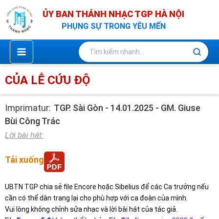
Nhảy
ỦY BAN THÁNH NHẠC TGP HÀ NỘI
tới
PHỤNG SỰ TRONG YÊU MẾN
nội
dung
CỦA LỄ CỨU ĐỘ
Imprimatur:
TGP. Sài Gòn - 14.01.2025 - GM. Giuse
Bùi Công Trác
Lời bài hát:
Tải xuống
UBTN TGP chia sẻ file Encore hoặc Sibelius để các Ca trưởng nếu
cần có thể dàn trang lại cho phù hợp với ca đoàn của mình.
Vui lòng không chỉnh sửa nhạc và lời bài hát của tác giả.