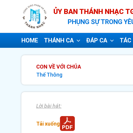
Nhảy
ỦY BAN THÁNH NHẠC TG
tới
PHỤNG SỰ TRONG YÊ
nội
dung
HOME
THÁNH CA
ĐÁP CA
TÁC 
CON VỀ VỚI CHÚA
Thế Thông
Lời bài hát:
Tải xuống