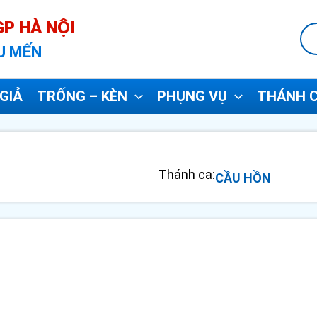
P HÀ NỘI
U MẾN
GIẢ
TRỐNG – KÈN
PHỤNG VỤ
THÁNH C
Thánh ca:
CẦU HỒN