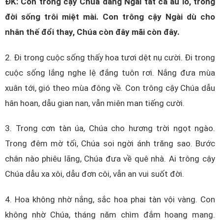
ĐK: Con trông cậy Chúa dâng Ngài tất cả âu lo, trong
đời sống trôi miệt mài. Con trông cậy Ngài dù cho
nhân thế đổi thay, Chúa còn đây mãi còn đây.
2. Đi trong cuộc sống thấy hoa tươi dệt nụ cười. Đi trong
cuộc sống lắng nghe lệ đắng tuôn rơi. Nắng đưa mùa
xuân tới, gió theo mùa đông về. Con trông cậy Chúa dẫu
hân hoan, dẫu gian nan, vẫn miên man tiếng cười.
3.
Trong cơn tàn úa, Chúa cho hương trời ngọt ngào.
Trong đêm mờ tối, Chúa soi ngời ánh trăng sao.
Bước
chân nào phiêu lãng, Chúa đưa về quê nhà.
Ai trông cậy
Chúa dẫu xa xôi, dẫu đơn côi, vẫn an vui suốt đời.
4.
Hoa không nhờ nắng, sắc hoa phai tàn vội vàng.
Con
không nhờ Chúa, tháng năm chìm đắm hoang mang.