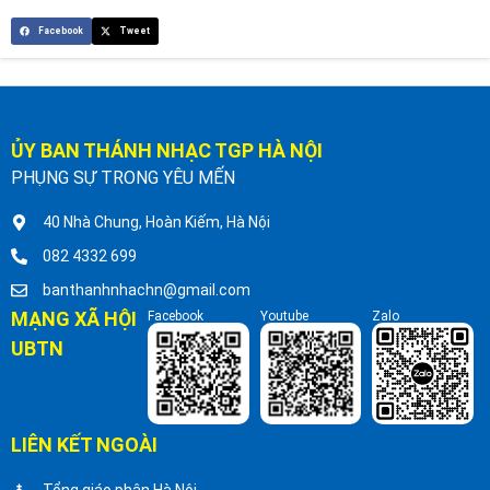
Facebook
Tweet
ỦY BAN THÁNH NHẠC TGP HÀ NỘI
PHỤNG SỰ TRONG YÊU MẾN
40 Nhà Chung, Hoàn Kiếm, Hà Nội
082 4332 699
banthanhnhachn@gmail.com
MẠNG XÃ HỘI
Facebook
Youtube
Zalo
UBTN
LIÊN KẾT NGOÀI