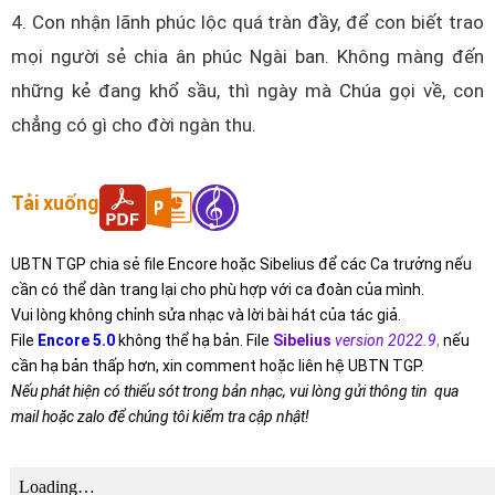
4. Con nhận lãnh phúc lộc quá tràn đầy, để con biết trao
mọi người sẻ chia ân phúc Ngài ban. Không màng đến
những kẻ đang khổ sầu, thì ngày mà Chúa gọi về, con
chẳng có gì cho đời ngàn thu.
Tải xuống
UBTN TGP chia sẻ file Encore hoặc Sibelius để các Ca trưởng nếu
cần có thể dàn trang lại cho phù hợp với ca đoàn của mình.
Vui lòng không chỉnh sửa nhạc và lời bài hát của tác giả.
File
Encore 5.0
không thể hạ bản. File
Sibelius
version 2022.9
,
nếu
cần hạ bản thấp hơn, xin comment hoặc liên hệ UBTN TGP.
Nếu phát hiện có thiếu sót trong bản nhạc, vui lòng gửi thông tin qua
mail hoặc zalo để chúng tôi kiểm tra cập nhật!