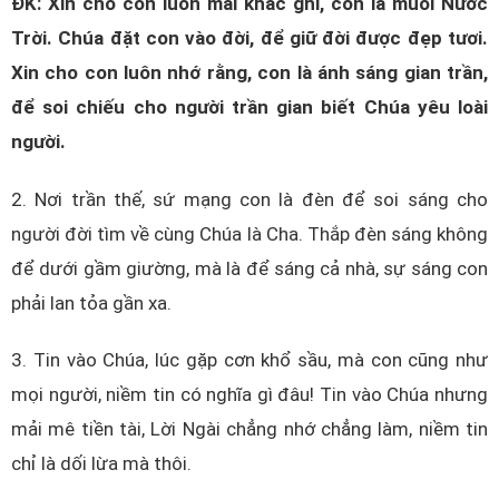
ĐK: Xin cho con luôn mãi khắc ghi, con là muối Nước
Trời. Chúa đặt con vào đời, để giữ đời được đẹp tươi.
Xin cho con luôn nhớ rằng, con là ánh sáng gian trần,
để soi chiếu cho người trần gian biết Chúa yêu loài
người.
2. Nơi trần thế, sứ mạng con là đèn để soi sáng cho
người đời tìm về cùng Chúa là Cha. Thắp đèn sáng không
để dưới gầm giường, mà là để sáng cả nhà, sự sáng con
phải lan tỏa gần xa.
3. Tin vào Chúa, lúc gặp cơn khổ sầu, mà con cũng như
mọi người, niềm tin có nghĩa gì đâu! Tin vào Chúa nhưng
mải mê tiền tài, Lời Ngài chẳng nhớ chẳng làm, niềm tin
chỉ là dối lừa mà thôi.