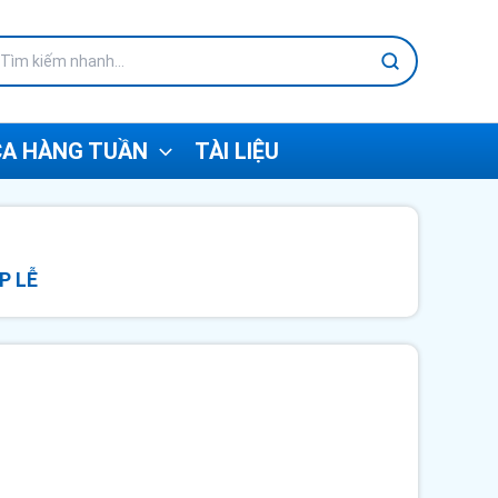
A HÀNG TUẦN
TÀI LIỆU
P LỄ