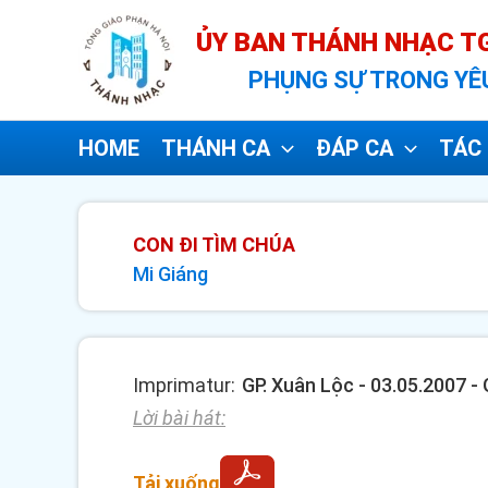
Nhảy
ỦY BAN THÁNH NHẠC TG
tới
PHỤNG SỰ TRONG YÊ
nội
dung
HOME
THÁNH CA
ĐÁP CA
TÁC 
CON ĐI TÌM CHÚA
Mi Giáng
Imprimatur:
GP. Xuân Lộc - 03.05.2007 -
Lời bài hát:
Tải xuống