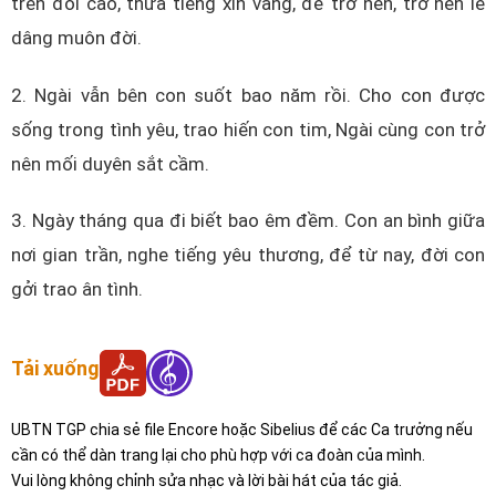
trên đồi cao, thưa tiếng xin vâng, để trở nên, trở nên lễ
dâng muôn đời.
2. Ngài vẫn bên con suốt bao năm rồi. Cho con được
sống trong tình yêu, trao hiến con tim, Ngài cùng con trở
nên mối duyên sắt cầm.
3. Ngày tháng qua đi biết bao êm đềm. Con an bình giữa
nơi gian trần, nghe tiếng yêu thương, để từ nay, đời con
gởi trao ân tình.
Tải xuống
UBTN TGP chia sẻ file Encore hoặc Sibelius để các Ca trưởng nếu
cần có thể dàn trang lại cho phù hợp với ca đoàn của mình.
Vui lòng không chỉnh sửa nhạc và lời bài hát của tác giả.