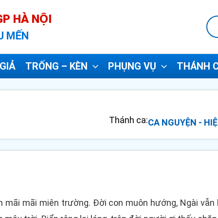
P HÀ NỘI
U MẾN
GIẢ
TRỐNG – KÈN
PHỤNG VỤ
THÁNH C
Thánh ca:
CA NGUYỆN - HIỆ
 mãi mãi miên trường. Đời con muôn hướng, Ngài vẫn l