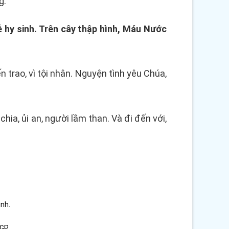
g.
 hy sinh. Trên cây thập hình, Máu Nước
n trao, vì tội nhân. Nguyện tình yêu Chúa,
ia, ủi an, người lầm than. Và đi đến với,
ình.
GP.