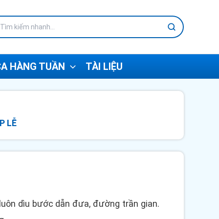
A HÀNG TUẦN
TÀI LIỆU
P LỄ
uôn dìu bước dẫn đưa, đường trần gian.