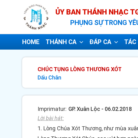
Nhảy
ỦY BAN THÁNH NHẠC TG
tới
PHỤNG SỰ TRONG YÊ
nội
dung
HOME
THÁNH CA
ĐÁP CA
TÁC 
CHÚC TỤNG LÒNG THƯƠNG XÓT
Dấu Chân
Imprimatur:
GP. Xuân Lộc - 06.02.2018
Lời bài hát:
1. Lòng Chúa Xót Thương, như mùa xuân