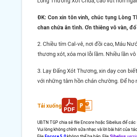
Lòng Thương Xót Chúa, cao vút hơn ngàn m
ĐK: Con xin tôn vinh, chúc tụng Lòng 
chan chứa ân tình. Ơn thiêng vô vàn, đ
2. Chiều tím Cal-vê, nơi đồi cao, Máu Nướ
thương xót, xóa mọi lỗi lầm. Nhiều lần v
3. Lạy Đấng Xót Thương, xin dạy con biết
với những tâm hồn chán chường. Để họ nh
Tải xuống
UBTN TGP chia sẻ file Encore hoặc Sibelius để các 
Vui lòng không chỉnh sửa nhạc và lời bài hát của tác
File
Encore 5.0
không thể hạ bản. File
Sibelius
versi