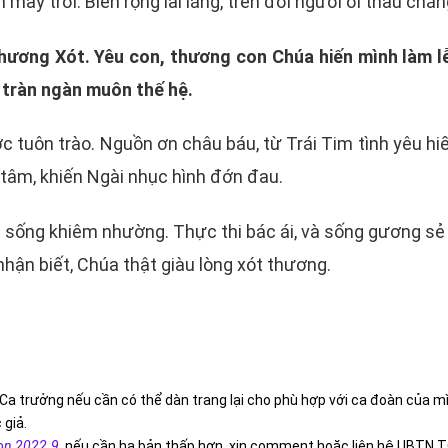
ây trời. Biển rộng lai láng, trên đời người ơi thấu chăn
Thương Xót. Yêu con, thương con Chúa hiến mình làm lễ
ổ tràn ngàn muôn thế hệ.
c tuôn trào. Nguồn ơn châu báu, từ Trái Tim tình yêu hiế
ô tâm, khiến Ngài nhục hình đớn đau.
 sống khiêm nhường. Thực thi bác ái, và sống gương sẻ ch
ận biết, Chúa thật giàu lòng xót thương.
Ca trưởng nếu cần có thể dàn trang lại cho phù hợp với ca đoàn của m
 giả.
on 2022.9
,
nếu cần hạ bản thấp hơn, xin comment hoặc liên hệ UBTN T