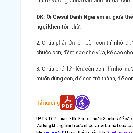
láp tội vương, Chúa ban vinh dự dắt con đ
ĐK: Ôi Giêsu! Danh Ngài êm ái, giữa t
ngợi khen tôn thờ.
2. Chúa phải lớn lên, còn con thì nhỏ lạ
chuộc con, đếm sao cho vừa, kể sao ch
3. Chúa phải lớn lên, còn con thì nhỏ lạ
muốn dùng con, để con trở thành, để con 
Tải xuống
UBTN TGP chia sẻ file Encore hoặc Sibelius để các 
Vui lòng không chỉnh sửa nhạc và lời bài hát của tác
File
Encore 5.0
không thể hạ bản. File
Sibelius
versi