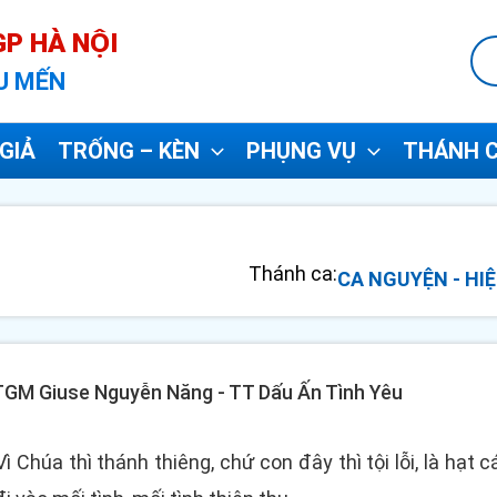
P HÀ NỘI
U MẾN
GIẢ
TRỐNG – KÈN
PHỤNG VỤ
THÁNH C
Thánh ca:
CA NGUYỆN - HIỆ
- TGM Giuse Nguyễn Năng - TT Dấu Ấn Tình Yêu
 Vì Chúa thì thánh thiêng, chứ con đây thì tội lỗi, là hạ