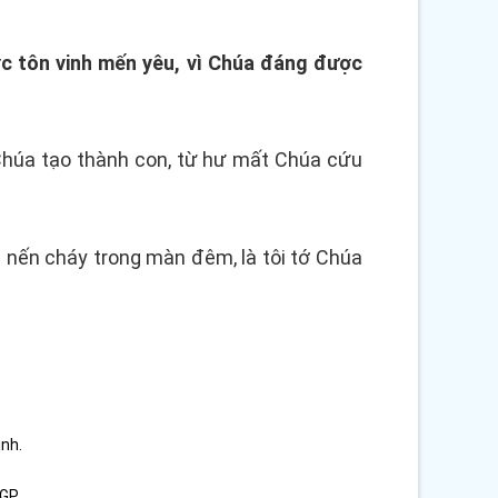
ợc tôn vinh mến yêu, vì Chúa đáng được
ất Chúa tạo thành con, từ hư mất Chúa cứu
ọn nến cháy trong màn đêm, là tôi tớ Chúa
ình.
GP.