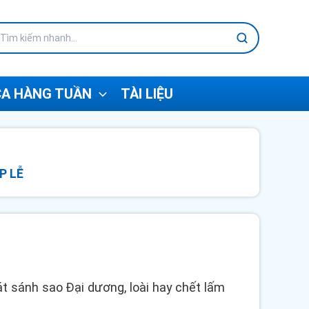
A HÀNG TUẦN
TÀI LIỆU
P LỄ
t cát sánh sao Đại dương, loài hay chết lấm