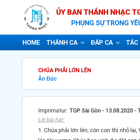
Nhảy
ỦY BAN THÁNH NHẠC TG
tới
PHỤNG SỰ TRONG YÊ
nội
dung
HOME
THÁNH CA
ĐÁP CA
TÁC 
CHÚA PHẢI LỚN LÊN
Ân Đức
Imprimatur:
TGP. Sài Gòn - 13.08.2020 
Lời bài hát:
1. Chúa phải lớn lên, còn con thì nhỏ lại,