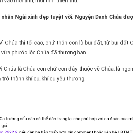
i vào mối tình, mối tình thiên thu.
hế nhân Ngài xinh đẹp tuyệt vời. Nguyện Danh Chúa đư
i, Vì Chúa thì tối cao, chứ thân con là bụi đất, từ bụi đ
o vừa phước lộc Chúa đã thương ban.
i, Vì Chúa là Chúa con chứ con đây thuộc về Chúa, là ng
trở thành khí cụ, khí cụ yêu thương.
Ca trưởng nếu cần có thể dàn trang lại cho phù hợp với ca đoàn của m
 giả.
on 2022.9
,
nếu cần hạ bản thấp hơn, xin comment hoặc liên hệ UBTN T