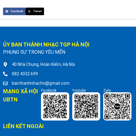
Facebook
Tweet
ỦY BAN THÁNH NHẠC TGP HÀ NỘI
PHỤNG SỰ TRONG YÊU MẾN
40 Nhà Chung, Hoàn Kiếm, Hà Nội
082 4332 699
banthanhnhachn@gmail.com
MẠNG XÃ HỘI
Facebook
Youtube
Zalo
UBTN
LIÊN KẾT NGOÀI