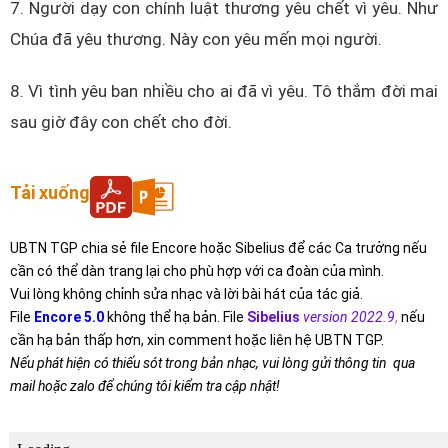
7. Người dạy con chính luật thương yêu chết vì yêu. Như
Chúa đã yêu thương. Này con yêu mến mọi người.
8. Vì tình yêu ban nhiều cho ai đã vì yêu. Tô thắm đời mai
sau giờ đây con chết cho đời.
Tải xuống
UBTN TGP chia sẻ file Encore hoặc Sibelius để các Ca trưởng nếu
cần có thể dàn trang lại cho phù hợp với ca đoàn của mình.
Vui lòng không chỉnh sửa nhạc và lời bài hát của tác giả.
File
Encore 5.0
không thể hạ bản. File
Sibelius
version 2022.9
,
nếu
cần hạ bản thấp hơn, xin comment hoặc liên hệ UBTN TGP.
Nếu phát hiện có thiếu sót trong bản nhạc, vui lòng gửi thông tin qua
mail hoặc zalo để chúng tôi kiểm tra cập nhật!