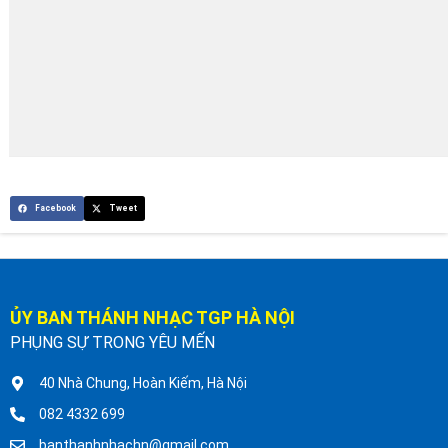
Facebook
Tweet
ỦY BAN THÁNH NHẠC TGP HÀ NỘI
PHỤNG SỰ TRONG YÊU MẾN
40 Nhà Chung, Hoàn Kiếm, Hà Nội
082 4332 699
banthanhnhachn@gmail.com