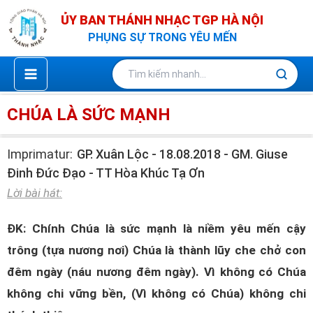
Nhảy
ỦY BAN THÁNH NHẠC TGP HÀ NỘI
tới
PHỤNG SỰ TRONG YÊU MẾN
nội
dung
CHÚA LÀ SỨC MẠNH
Imprimatur:
GP. Xuân Lộc - 18.08.2018 - GM. Giuse
Đinh Đức Đạo - TT Hòa Khúc Tạ Ơn
Lời bài hát:
ĐK: Chính Chúa là sức mạnh là niềm yêu mến cậy
trông (tựa nương nơi) Chúa là thành lũy che chở con
đêm ngày (náu nương đêm ngày). Vì không có Chúa
không chi vững bền, (Vì không có Chúa) không chi