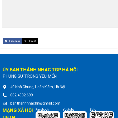
Facebook
Tweet
ỦY BAN THÁNH NHẠC TGP HÀ NỘI
PHỤNG SỰ TRONG YÊU MẾN
40 Nhà Chung, Hoàn Kiếm, Hà Nội
082 4332 699
banthanhnhachn@gmail.com
MẠNG XÃ HỘI
Facebook
Youtube
Zalo
UBTN