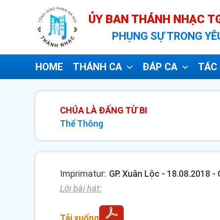
Nhảy
ỦY BAN THÁNH NHẠC TG
tới
PHỤNG SỰ TRONG YÊ
nội
dung
HOME
THÁNH CA
ĐÁP CA
TÁC 
CHÚA LÀ ĐẤNG TỪ BI
Thế Thông
Imprimatur:
GP. Xuân Lộc - 18.08.2018 
Lời bài hát:
Tải xuống