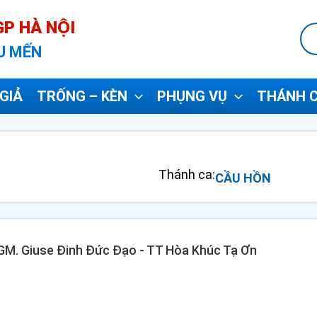
P HÀ NỘI
U MẾN
GIẢ
TRỐNG – KÈN
PHỤNG VỤ
THÁNH C
Thánh ca:
CẦU HỒN
- GM. Giuse Đinh Đức Đạo - TT Hòa Khúc Tạ Ơn