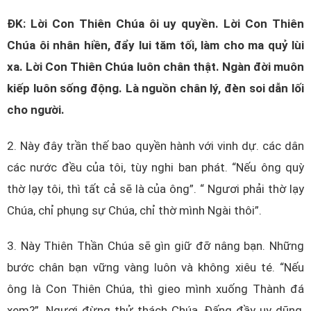
ĐK: Lời Con Thiên Chúa ôi uy quyền. Lời Con Thiên
Chúa ôi nhân hiền, đẩy lui tăm tối, làm cho ma quỷ lùi
xa. Lời Con Thiên Chúa luôn chân thật. Ngàn đời muôn
kiếp luôn sống động. Là nguồn chân lý, đèn soi dẫn lối
cho người.
2. Này đây trần thế bao quyền hành với vinh dự. các dân
các nước đều của tôi, tùy nghi ban phát. “Nếu ông quỳ
thờ lạy tôi, thì tất cả sẽ là của ông”. “ Ngươi phải thờ lạy
Chúa, chỉ phụng sự Chúa, chỉ thờ mình Ngài thôi”.
3. Này Thiên Thần Chúa sẽ gìn giữ đỡ nâng bạn. Những
bước chân bạn vững vàng luôn và không xiêu té. “Nếu
ông là Con Thiên Chúa, thì gieo mình xuống Thành đá
xem?”. Ngươi đừng thử thách Chúa, Đấng đầy uy dũng,