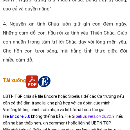
cao cả và quyền năng”
4. Nguyện xin tình Chúa luôn giữ gìn con đêm ngày.
Những cám dỗ con, hầu rời xa tình yêu Thiên Chúa. Giúp
con nhuần trong tâm trí lời Chúa dạy với lòng mến yêu.
Cho hồn con tươi sáng, mãi hằng tỉnh thức giữa đời
nhiều cám dỗ.
Tải xuống
UBTN TGP chia sẻ file Encore hoặc Sibelius để các Ca trưởng nếu
cần có thể dàn trang lại cho phù hợp với ca đoàn của mình.
Vui lòng không chỉnh sửa nhạc và lời bài hát của tác giả.
File
Encore 5.0
không thể hạ bản. File
Sibelius
version 2022.9
,
nếu
cần hạ bản thấp hơn, xin comment hoặc liên hệ UBTN TGP.
Nếu phát hiện có thiếu sót trong bản nhạc, vui lòng gửi thông tin qua