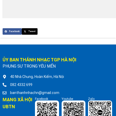
Facebook
Tweet
ỦY BAN THÁNH NHẠC TGP HÀ NỘI
PHỤNG SỰ TRONG YÊU MẾN
40 Nhà Chung, Hoàn Kiếm, Hà Nội
082 4332 699
banthanhnhachn@gmail.com
MẠNG XÃ HỘI
Facebook
Youtube
Zalo
UBTN