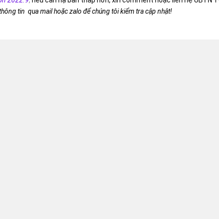
on 2022.9
,
nếu cần hạ bản thấp hơn, xin comment hoặc liên hệ UBTN T
 thông tin qua mail hoặc zalo để chúng tôi kiểm tra cập nhật!