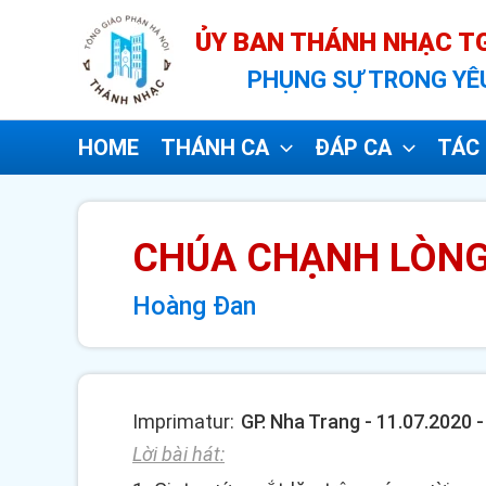
Nhảy
ỦY BAN THÁNH NHẠC TG
tới
PHỤNG SỰ TRONG YÊ
nội
dung
HOME
THÁNH CA
ĐÁP CA
TÁC 
CHÚA CHẠNH LÒN
Hoàng Đan
Imprimatur:
GP. Nha Trang - 11.07.2020 
Lời bài hát: