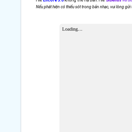
File
Encore 5.0
không thể hạ bản. File
Sibelius
versi
Nếu phát hiện có thiếu sót trong bản nhạc, vui lòng gửi