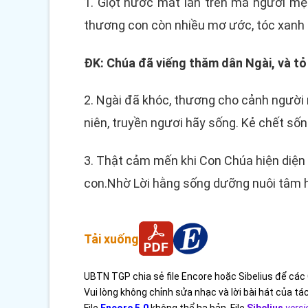
1. Giọt nước mắt lăn trên má người m
thương con còn nhiều mơ ước, tóc xanh 
ĐK: Chúa đã viếng thăm dân Ngài, và tỏ u
2. Ngài đã khóc, thương cho cảnh người
niên, truyền ngươi hãy sống. Kẻ chết sốn
3. Thật cảm mến khi Con Chúa hiện diện
con.Nhờ Lời hằng sống dưỡng nuôi tâm h
Tải xuống
UBTN TGP chia sẻ file Encore hoặc Sibelius để các 
Vui lòng không chỉnh sửa nhạc và lời bài hát của tác