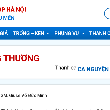
P HÀ NỘI
U MẾN
GIẢ
TRỐNG – KÈN
PHỤNG VỤ
THÁNH C
G THƯƠNG
Thánh ca:
CA NGUYỆN 
- GM. Giuse Võ Đức Minh