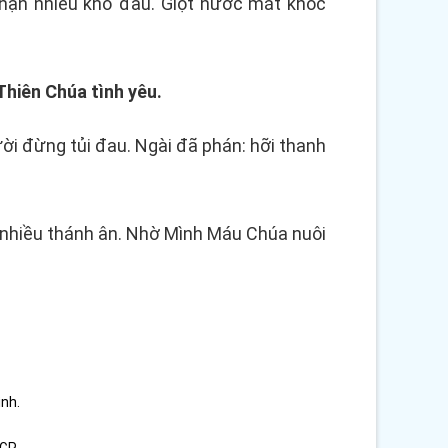
hận nhiều khổ đau. Giọt nước mắt khóc
Thiên Chúa tình yêu.
i đừng tủi đau. Ngài đã phán: hỡi thanh
 nhiều thánh ân. Nhờ Mình Máu Chúa nuôi
ình.