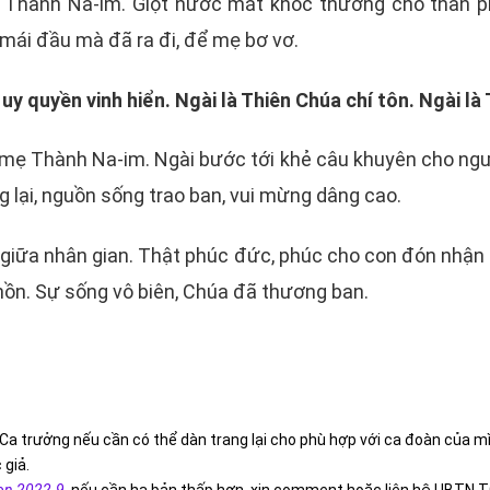
ẹ Thành Na-im. Giọt nước mắt khóc thương cho thân p
mái đầu mà đã ra đi, để mẹ bơ vơ.
y quyền vinh hiển. Ngài là Thiên Chúa chí tôn. Ngài là 
 mẹ Thành Na-im. Ngài bước tới khẻ câu khuyên cho ngườ
g lại, nguồn sống trao ban, vui mừng dâng cao.
 giữa nhân gian. Thật phúc đức, phúc cho con đón nhận
ồn. Sự sống vô biên, Chúa đã thương ban.
Ca trưởng nếu cần có thể dàn trang lại cho phù hợp với ca đoàn của m
 giả.