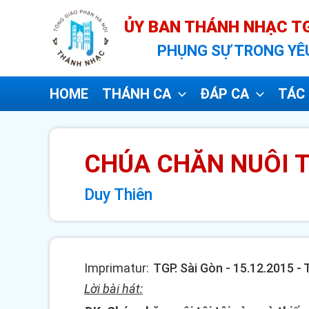
Nhảy
ỦY BAN THÁNH NHẠC TG
tới
PHỤNG SỰ TRONG YÊ
nội
dung
HOME
THÁNH CA
ĐÁP CA
TÁC 
CHÚA CHĂN NUÔI T
Duy Thiên
Imprimatur:
TGP. Sài Gòn - 15.12.2015 -
Lời bài hát: