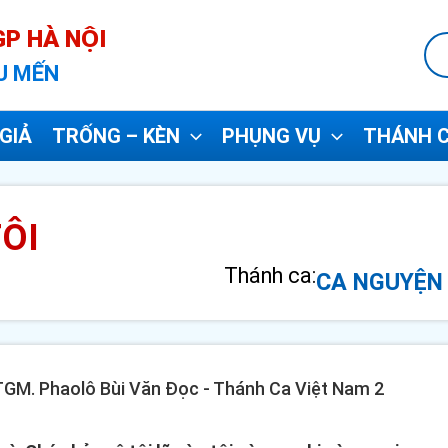
P HÀ NỘI
U MẾN
GIẢ
TRỐNG – KÈN
PHỤNG VỤ
THÁNH C
ÔI
Thánh ca:
CA NGUYỆN 
 TGM. Phaolô Bùi Văn Đọc - Thánh Ca Việt Nam 2