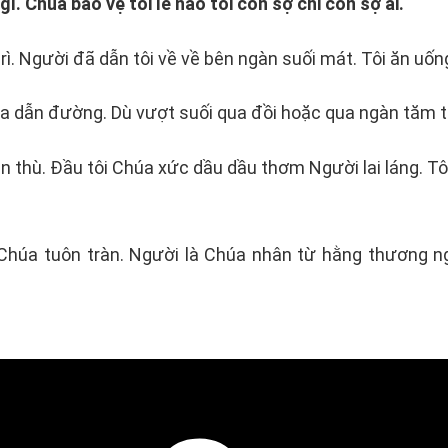
ì. Chúa bảo vệ tôi lẽ nào tôi còn sợ chi còn sợ ai.
 rì. Người đã dẫn tôi về về bên ngàn suối mát. Tôi ăn uố
a dẫn đường. Dù vượt suối qua đồi hoặc qua ngàn tăm tối
n thù. Đầu tôi Chúa xức dầu dầu thơm Người lai láng. Tô
Chúa tuôn tràn. Người là Chúa nhân từ hằng thương ngư