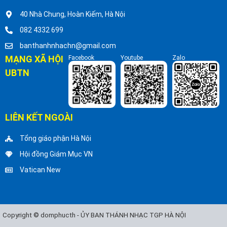
40 Nhà Chung, Hoàn Kiếm, Hà Nội
082 4332 699
banthanhnhachn@gmail.com
MẠNG XÃ HỘI
Facebook
Youtube
Zalo
UBTN
LIÊN KẾT NGOÀI
Tổng giáo phận Hà Nội
Hội đồng Giám Mục VN
Vatican New
Copyright © domphucth - ỦY BAN THÁNH NHẠC TGP HÀ NỘI