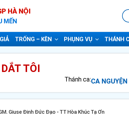
P HÀ NỘI
U MẾN
GIẢ
TRỐNG – KÈN
PHỤNG VỤ
THÁNH C
DẮT TÔI
Thánh ca:
CA NGUYỆN 
- GM. Giuse Đinh Đức Đạo - TT Hòa Khúc Tạ Ơn