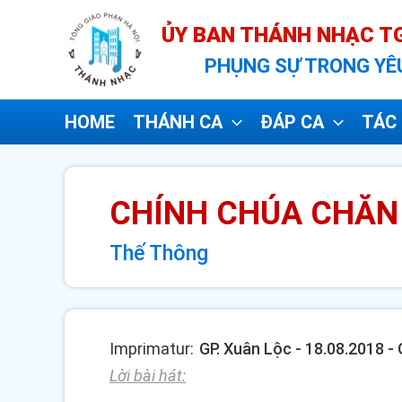
Nhảy
ỦY BAN THÁNH NHẠC TG
tới
PHỤNG SỰ TRONG YÊ
nội
dung
HOME
THÁNH CA
ĐÁP CA
TÁC 
CHÍNH CHÚA CHĂN 
Thế Thông
Imprimatur:
GP. Xuân Lộc - 18.08.2018 
Lời bài hát: