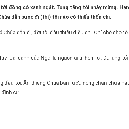
tới đồng cỏ xanh ngát. Tung tăng tôi nhảy mừng. Hạnh p
húa dẫn bước đi (thì) tôi nào có thiếu thốn chi.
Có Chúa dẫn đi, đời tôi đâu thiếu điều chi. Chỉ chỗ cho t
đây. Oai danh của Ngài là nguồn ai ủi hồn tôi. Dù lũng tố
g đầu tôi. Ân thiêng Chúa ban rượu nồng chan chứa nào 
 định cư.