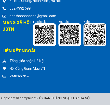
40 Nhà Chung, Hoàn Kiếm, Hà Nội
082 4332 699
banthanhnhachn@gmail.com
MẠNG XÃ HỘI
Facebook
Youtube
Zalo
UBTN
LIÊN KẾT NGOÀI
Tổng giáo phận Hà Nội
Hội đồng Giám Mục VN
Vatican New
Copyright © domphucth - ỦY BAN THÁNH NHẠC TGP HÀ NỘI