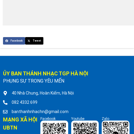
Facebook
Tweet
ỦY BAN THÁNH NHẠC TGP HÀ NỘI
PHỤNG SỰ TRONG YÊU MẾN
40 Nhà Chung, Hoàn Kiếm, Hà Nội
082 4332 699
banthanhnhachn@gmail.com
MẠNG XÃ HỘI
Facebook
Youtube
Zalo
UBTN