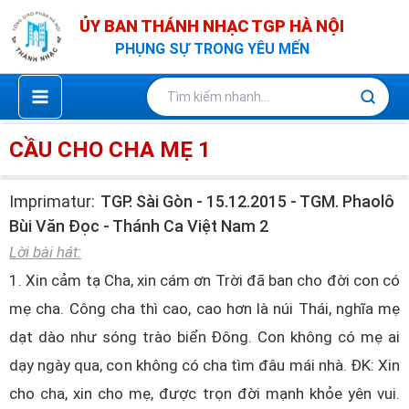
Nhảy
ỦY BAN THÁNH NHẠC TGP HÀ NỘI
tới
PHỤNG SỰ TRONG YÊU MẾN
nội
dung
CẦU CHO CHA MẸ 1
Imprimatur:
TGP. Sài Gòn - 15.12.2015 - TGM. Phaolô
Bùi Văn Đọc - Thánh Ca Việt Nam 2
Lời bài hát:
1. Xin cảm tạ Cha, xin cám ơn Trời đã ban cho đời con có
mẹ cha. Công cha thì cao, cao hơn là núi Thái, nghĩa mẹ
dạt dào như sóng trào biển Ðông. Con không có mẹ ai
dạy ngày qua, con không có cha tìm đâu mái nhà. ÐK: Xin
cho cha, xin cho mẹ, được trọn đời mạnh khỏe yên vui.