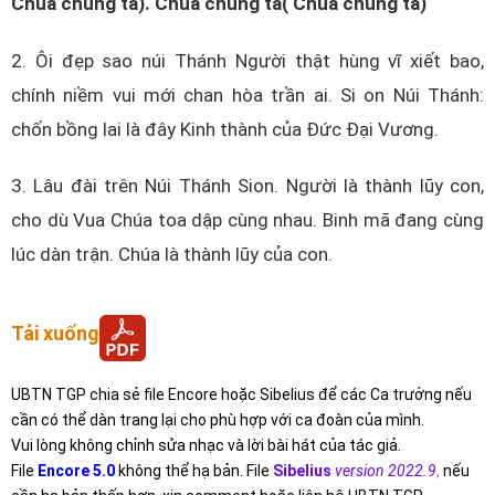
Chúa chúng ta). Chúa chúng ta( Chúa chúng ta)
2. Ôi đẹp sao núi Thánh Người thật hùng vĩ xiết bao,
chính niềm vui mới chan hòa trần ai. Si on Núi Thánh:
chốn bồng lai là đây Kinh thành của Đức Đại Vương.
3. Lâu đài trên Núi Thánh Sion. Người là thành lũy con,
cho dù Vua Chúa toa dập cùng nhau. Binh mã đang cùng
lúc dàn trận. Chúa là thành lũy của con.
Tải xuống
UBTN TGP chia sẻ file Encore hoặc Sibelius để các Ca trưởng nếu
cần có thể dàn trang lại cho phù hợp với ca đoàn của mình.
Vui lòng không chỉnh sửa nhạc và lời bài hát của tác giả.
File
Encore 5.0
không thể hạ bản. File
Sibelius
version 2022.9
,
nếu