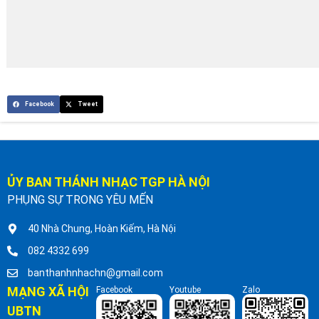
Facebook
Tweet
ỦY BAN THÁNH NHẠC TGP HÀ NỘI
PHỤNG SỰ TRONG YÊU MẾN
40 Nhà Chung, Hoàn Kiếm, Hà Nội
082 4332 699
banthanhnhachn@gmail.com
MẠNG XÃ HỘI
Facebook
Youtube
Zalo
UBTN