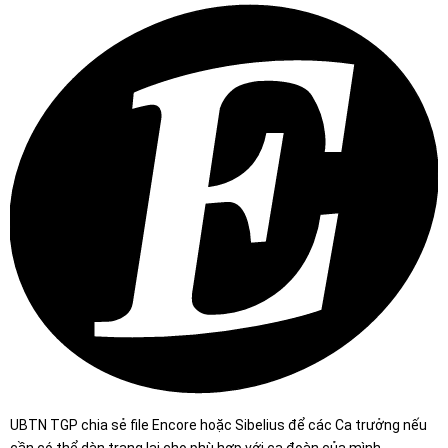
UBTN TGP chia sẻ file Encore hoặc Sibelius để các Ca trưởng nếu
cần có thể dàn trang lại cho phù hợp với ca đoàn của mình.