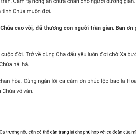
ư tràn. Cảm tạ hồng ân chứa chan cho người dương gian
n tình Chúa muôn đời.
Chúa cao vời, đã thương con người trần gian. Ban ơn p
i cuộc đời. Trở về cùng Cha dấu yêu luôn đợi chờ Xa 
 Chúa hải hà.
chan hòa. Cùng ngàn lời ca cám ơn phúc lộc bao la Hoa
h Chúa vô vàn.
Ca trưởng nếu cần có thể dàn trang lại cho phù hợp với ca đoàn của m