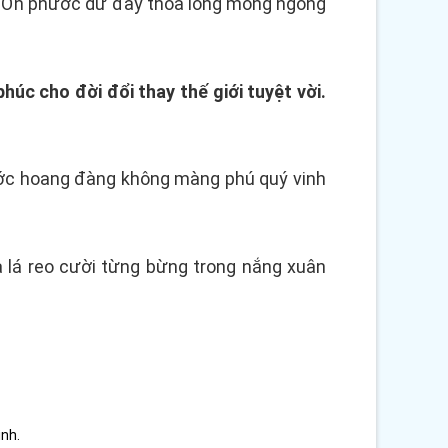
. Ơn phước dư đầy thỏa long mong ngóng
húc cho đời đổi thay thế giới tuyệt vời.
bước hoang đàng không màng phú quý vinh
 lá reo cười từng bừng trong nắng xuân
ình.