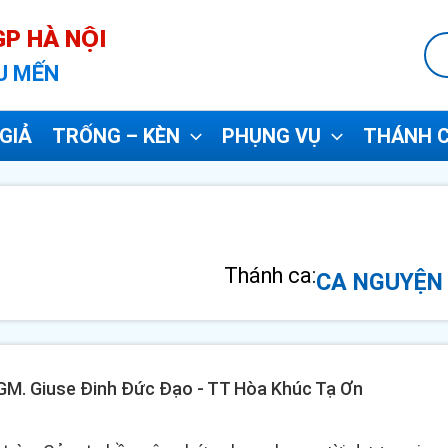
P HÀ NỘI
U MẾN
GIẢ
TRỐNG – KÈN
PHỤNG VỤ
THÁNH C
Thánh ca:
CA NGUYỆN 
- GM. Giuse Đinh Đức Đạo - TT Hòa Khúc Tạ Ơn