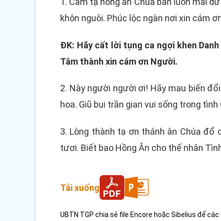
1. Cảm tạ hồng ân Chúa ban luôn mãi d
khôn nguôi. Phúc lộc ngàn nơi xin cám ơ
ĐK: Hãy cất lời tụng ca ngợi khen Danh 
Tâm thành xin cám ơn Người.
2. Này người người ơi! Hãy mau biến đổ
hoa. Giũ bụi trần gian vui sống trong tình
3. Lòng thành tạ ơn thánh ân Chúa đổ 
tươi. Biết bao Hồng Ân cho thế nhân Tìn
Tải xuống
UBTN TGP chia sẻ file Encore hoặc Sibelius để các 