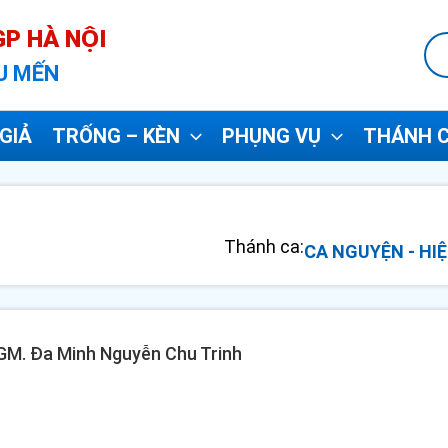
P HÀ NỘI
U MẾN
GIẢ
TRỐNG – KÈN
PHỤNG VỤ
THÁNH C
Thánh ca:
CA NGUYỆN - HIỆ
 GM. Đa Minh Nguyễn Chu Trinh