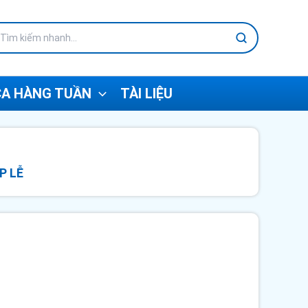
A HÀNG TUẦN
TÀI LIỆU
P LỄ