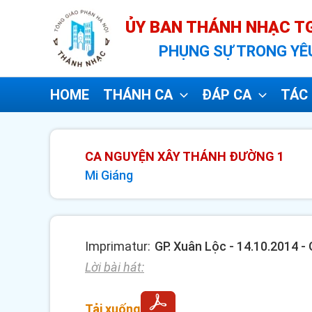
Nhảy
ỦY BAN THÁNH NHẠC TG
tới
PHỤNG SỰ TRONG YÊ
nội
dung
HOME
THÁNH CA
ĐÁP CA
TÁC 
CA NGUYỆN XÂY THÁNH ĐƯỜNG 1
Mi Giáng
Imprimatur:
GP. Xuân Lộc - 14.10.2014 -
Lời bài hát:
Tải xuống