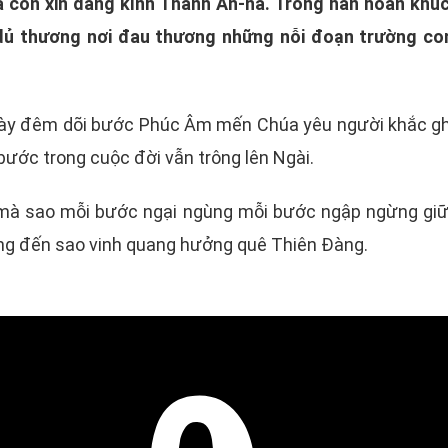
ca con xin dâng kính Thánh An-na. Trong hân hoan khúc
 dủ thương nơi đau thương những nỗi đoạn trường con
 Ngày đêm dõi bước Phúc Âm mến Chúa yêu người khắc gh
bước trong cuộc đời vẫn trông lên Ngài.
mà sao mỗi bước ngại ngùng mỗi bước ngập ngừng giữa
ung đến sao vinh quang hưởng quê Thiên Đàng.