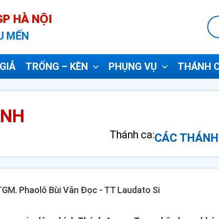
P HÀ NỘI
U MẾN
GIẢ
TRỐNG – KÈN
PHỤNG VỤ
THÁNH C
ÁNH
Thánh ca:
CÁC THÁNH
 TGM. Phaolô Bùi Văn Đọc - TT Laudato Si