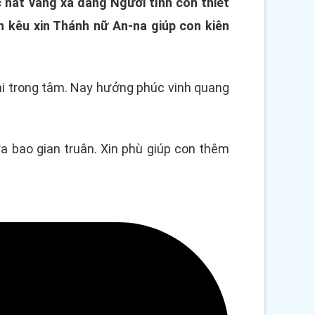
 hát vang xa dâng Người tình con thiết
 kêu xin Thánh nữ An-na giúp con kiên
i trong tâm. Nay hưởng phúc vinh quang
 bao gian truân. Xin phù giúp con thêm