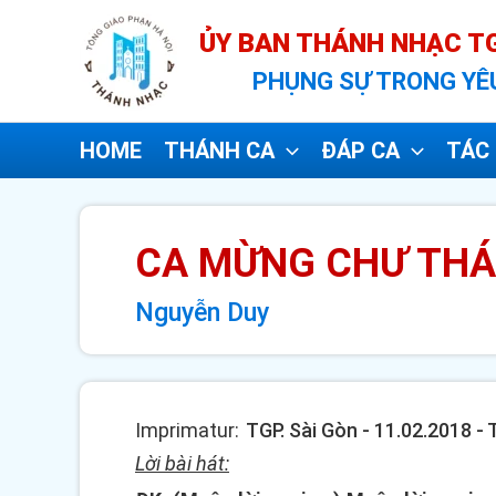
Nhảy
ỦY BAN THÁNH NHẠC TG
tới
PHỤNG SỰ TRONG YÊ
nội
dung
HOME
THÁNH CA
ĐÁP CA
TÁC 
CA MỪNG CHƯ TH
Nguyễn Duy
Imprimatur:
TGP. Sài Gòn - 11.02.2018 -
Lời bài hát: