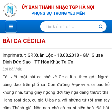
Nhảy
ỦY BAN THÁNH NHẠC TGP HÀ NỘI
tới
PHỤNG SỰ TRONG YÊU MẾN
nội
dung
BÀI CA CÊCILIA
Imprimatur:
GP. Xuân Lộc - 18.08.2018 - GM. Giuse
Đinh Đức Đạo - TT Hòa Khúc Tạ Ơn
Lời bài hát:
Tôi viết một bài ca nhớ về Ce-ci-li-a, theo gót Người
cùng dạo trên phố xá. Con đường A-pi-a-na, ôi bao kẻ
không nhà, từng giây ngóng đợi tay ngà dáng thướt tha.
Hang toại đạo, cụ già U-ba-na, với những tử tội trên tay
cầm Thánh giá. Nôn nao chờ cô ca sĩ hiền hoà, Để bắt