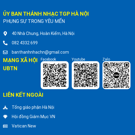
ỦY BAN THÁNH NHẠC TGP HÀ NỘI
PHỤNG SỰ TRONG YÊU MẾN
40 Nhà Chung, Hoàn Kiếm, Hà Nội
082 4332 699
banthanhnhachn@gmail.com
MẠNG XÃ HỘI
Facebook
Youtube
Zalo
UBTN
LIÊN KẾT NGOÀI
Tổng giáo phận Hà Nội
Hội đồng Giám Mục VN
Vatican New