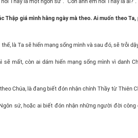
a nói Thầy là một ngôn sứ”. “Còn anh em nói Thầy là ai?”
vác Thập giá mình hằng ngày mà theo. Ai muốn theo Ta, 
thế, là Ta sẽ hiến mạng sống mình và sau đó, sẽ trỗi dậy
ì sẽ mất, còn ai dám hiến mạng sống mình vì danh C
theo Chúa, là đang biết đón nhận chính Thầy từ Thiên Ch
 Ngôn sứ, hoặc ai biết đón nhận những người đời công