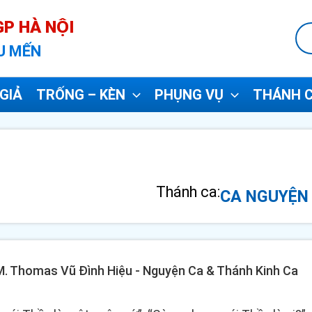
P HÀ NỘI
U MẾN
GIẢ
TRỐNG – KÈN
PHỤNG VỤ
THÁNH C
Thánh ca:
CA NGUYỆN 
 GM. Thomas Vũ Đình Hiệu - Nguyện Ca & Thánh Kinh Ca