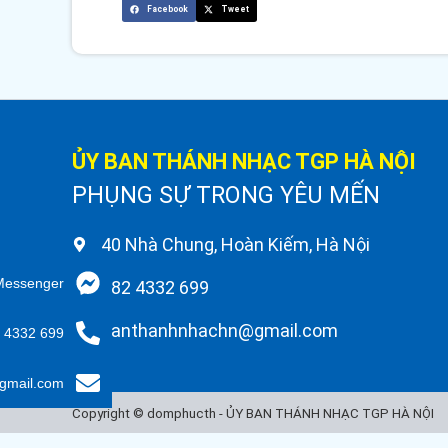
Facebook
Tweet
ỦY BAN THÁNH NHẠC TGP HÀ NỘI
PHỤNG SỰ TRONG YÊU MẾN
40 Nhà Chung, Hoàn Kiếm, Hà Nội
Messenger
082 4332 699
banthanhnhachn@gmail.com
 4332 699
gmail.com
Copyright © domphucth - ỦY BAN THÁNH NHẠC TGP HÀ NỘI