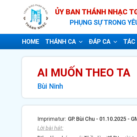
Nhảy
ỦY BAN THÁNH NHẠC TG
tới
PHỤNG SỰ TRONG YÊ
nội
dung
HOME
THÁNH CA
ĐÁP CA
TÁC 
AI MUỐN THEO TA
Bùi Ninh
Imprimatur:
GP. Bùi Chu - 01.10.2025 -
Lời bài hát: