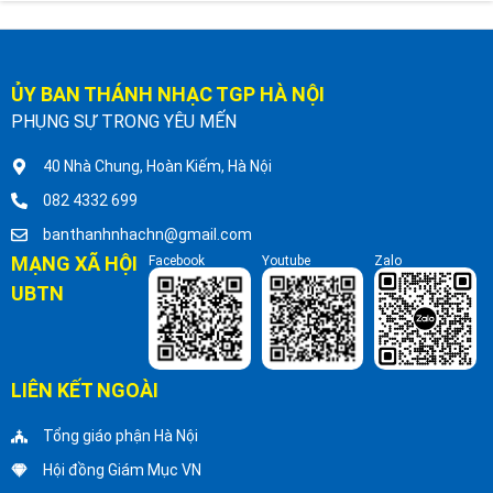
ỦY BAN THÁNH NHẠC TGP HÀ NỘI
PHỤNG SỰ TRONG YÊU MẾN
40 Nhà Chung, Hoàn Kiếm, Hà Nội
082 4332 699
banthanhnhachn@gmail.com
MẠNG XÃ HỘI
Facebook
Youtube
Zalo
UBTN
LIÊN KẾT NGOÀI
Tổng giáo phận Hà Nội
Hội đồng Giám Mục VN