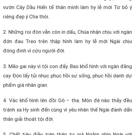
vườn Cây Dầu Hiến tế thân mình làm hy lễ mới Từ bỏ ý
riêng đẹp ý Cha thôi.
2. Những roi đòn vẫn còn in dấu, Chúa nhận chịu với ngàn
đớn đau Treo trên thập hình làm hy lễ mới Ngài chịu
đóng đinh vì cứu người đời.
3. Mão gai này vì tội con đấy. Bao khổ hình với ngàn đắng
cay Đón lấy tủi nhục phục hồi sự sống, phục hồi danh dự
phẩm giá nhân gian.
4. Vác khổ hình lên đồi Gô – tha. Môn đệ nào thảy đều
tránh xa Hy sinh đến cùng vì yêu nhân thế Ngài đành dấn
thân giải thoát tội đời.
5. Chết tiêu điều trên thập tự giá Ngắm nhìn Ngài với