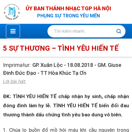
Nhảy
ỦY BAN THÁNH NHẠC TGP HÀ NỘI
tới
PHỤNG SỰ TRONG YÊU MẾN
nội
dung
5 SỰ THƯƠNG – TÌNH YÊU HIẾN TẾ
Imprimatur:
GP. Xuân Lộc - 18.08.2018 - GM. Giuse
Đinh Đức Đạo - TT Hòa Khúc Tạ Ơn
Lời bài hát:
ĐK: TÌNH YÊU HIẾN TẾ chấp nhận hy sinh, chấp nhận
đóng đinh làm hy lễ. TÌNH YÊU HIẾN TẾ biến đổi đau
thương thành dấu chứng tình yêu bao dung vô biên.
1. Chúa lo buồn đổ mồ hôi máu khi cầu nguyện trong