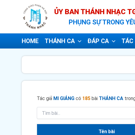
Nhảy
ỦY BAN THÁNH NHẠC TG
tới
PHỤNG SỰ TRONG YÊ
nội
dung
HOME
THÁNH CA
ĐÁP CA
TÁC 
Tác giả
MI GIÁNG
có
185
bài
THÁNH CA
trong
Tên bài