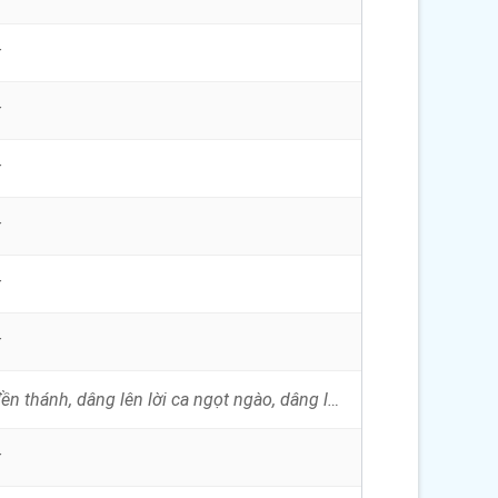
t
t
t
t
t
t
Con tiến vào đền thánh, dâng lên lời ca ngọt ngào, dâng lên lời thơ dạt dào, với tấm lòng cảm mến xiết bao. Con tiến vào...
t