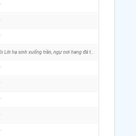
t
t
t
Đêm đông Ngôi Lời hạ sinh xuống trần, ngự nơi hang đá trong máng cỏ rơm êm. Đêm đông Con Người hạ sinh giữa đời, đem chí...
t
t
t
t
t