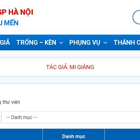
P HÀ NỘI
U MẾN
GIẢ
TRỐNG – KÈN
PHỤNG VỤ
THÁNH C
TÁC GIẢ: MI GIÁNG
 thư viện
Danh mục