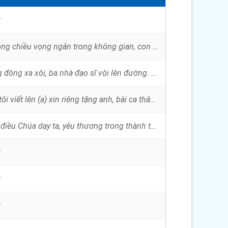
t
Khi tiếng chuông chiều vọng ngân trong không gian, con đến bên Mẹ nguyện dâng câu kinh ngoan. Trong tuổi xuân hồng nhiều...
Từ nơi phương đông xa xôi, ba nhà đạo sĩ vội lên đường. Tìm sang thôn quê Bê-lem, để chiêm bái Vua Trời giáng thế. Niềm ...
Bài ca thân ái tôi viết lên (a) xin riêng tặng anh, bài ca thân ái tôi hát lên (a) xin riêng tặng em. Tình yêu thầm mang...
Yêu thương là điều Chúa dạy ta, yêu thương trong thành tâm thiết tha. Anh em thuộc cùng một chi thể, hạnh phúc vô biên l...
t
t
t