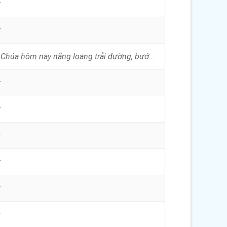
t
t
Bước vào nhà Chúa hôm nay nắng loang trải đường, bước vào nhà Chúa muôn hoa sắc hương tưng bừng. Bao ngày chờ mong hôm n...
t
t
t
t
t
t