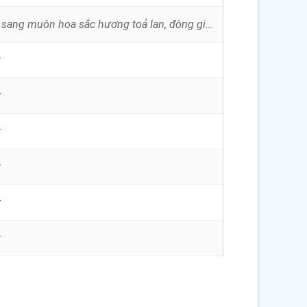
Xuân mới vừa sang muôn hoa sắc hương toả lan, đông giá tàn phai mùa xuân đến thắm tươi khung trời. Con đến trước tòa cao...
t
t
t
t
t
t