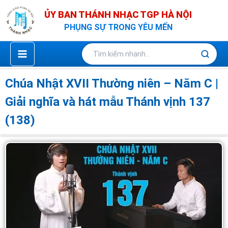
Nhảy
ỦY BAN THÁNH NHẠC TGP HÀ NỘI
tới
PHỤNG SỰ TRONG YÊU MẾN
nội
dung
Chúa Nhật XVII Thường niên – Năm C |
Giải nghĩa và hát mẫu Thánh vịnh 137
(138)