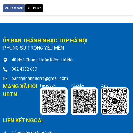
Facebook
Tweet
ỦY BAN THÁNH NHẠC TGP HÀ NỘI
PHỤNG SỰ TRONG YÊU MẾN
40 Nhà Chung, Hoàn Kiếm, Hà Nội
082 4332 699
banthanhnhachn@gmail.com
MẠNG XÃ HỘI
Facebook
Youtube
Zalo
UBTN
LIÊN KẾT NGOÀI
Tổng giáo phận Hà Nội