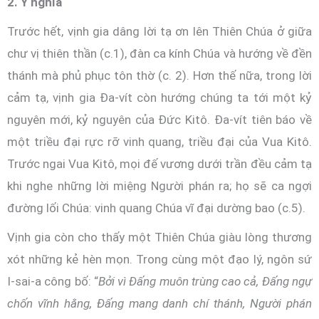
2. Ý nghĩa
Trước hết, vịnh gia dâng lời tạ ơn lên Thiên Chúa ở giữa
chư vị thiên thần (c.1), đàn ca kính Chúa và hướng về đền
thánh mà phủ phục tôn thờ (c. 2). Hơn thế nữa, trong lời
cảm tạ, vịnh gia Đa-vít còn hướng chúng ta tới một kỷ
nguyên mới, kỷ nguyên của Đức Kitô. Đa-vít tiên báo về
một triều đại rực rỡ vinh quang, triều đại của Vua Kitô.
Trước ngai Vua Kitô, mọi đế vương dưới trần đều cảm tạ
khi nghe những lời miệng Người phán ra; họ sẽ ca ngợi
đường lối Chúa: vinh quang Chúa vĩ đại dường bao (c.5).
Vịnh gia còn cho thấy một Thiên Chúa giàu lòng thương
xót những kẻ hèn mọn. Trong cùng một đạo lý, ngôn sứ
I-sai-a công bố: “
Bởi vì Đấng muôn trùng cao cả, Đấng ngự
chốn vĩnh hằng, Đấng mang danh chí thánh, Người phán