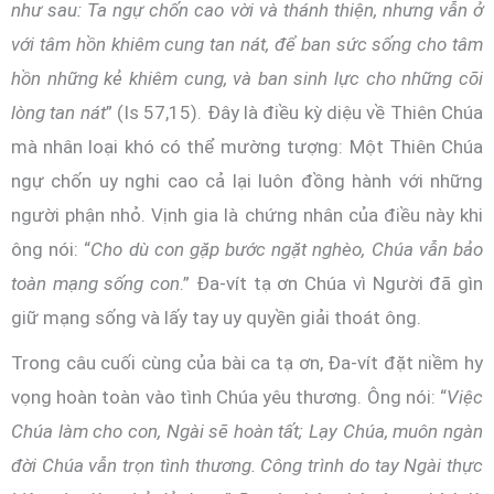
như sau: Ta ngự chốn cao vời và thánh thiện, nhưng vẫn ở
với tâm hồn khiêm cung tan nát, để ban sức sống cho tâm
hồn những kẻ khiêm cung, và ban sinh lực cho những cõi
lòng tan nát
” (Is 57,15). Đây là điều kỳ diệu về Thiên Chúa
mà nhân loại khó có thể mường tượng: Một Thiên Chúa
ngự chốn uy nghi cao cả lại luôn đồng hành với những
người phận nhỏ. Vịnh gia là chứng nhân của điều này khi
ông nói: “
Cho dù con gặp bước ngặt nghèo, Chúa vẫn bảo
toàn mạng sống con
.” Đa-vít tạ ơn Chúa vì Người đã gìn
giữ mạng sống và lấy tay uy quyền giải thoát ông.
Trong câu cuối cùng của bài ca tạ ơn, Đa-vít đặt niềm hy
vọng hoàn toàn vào tình Chúa yêu thương. Ông nói: “
Việc
Chúa làm cho con, Ngài sẽ hoàn tất; Lạy Chúa, muôn ngàn
đời Chúa vẫn trọn tình thương. Công trình do tay Ngài thực