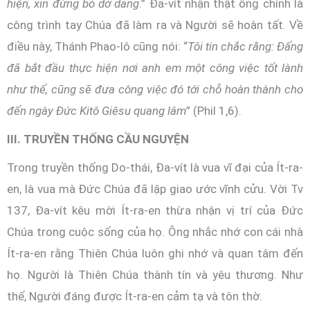
hiện, xin đừng bỏ dở dang
.” Đa-vít nhận thật ông chính là
công trình tay Chúa đã làm ra và Người sẽ hoàn tất. Về
điều này, Thánh Phao-lô cũng nói: “
Tôi tin chắc rằng: Đấng
đã bắt đầu thực hiện nơi anh em một công việc tốt lành
như thế, cũng sẽ đưa công việc đó tới chỗ hoàn thành cho
đến ngày Đức Kitô Giêsu quang lâm
” (Phil 1,6).
III. TRUYỀN THỐNG CẦU NGUYỆN
Trong truyền thống Do-thái, Đa-vít là vua vĩ đại của Ít-ra-
en, là vua mà Đức Chúa đã lập giao ước vĩnh cửu. Vời Tv
137, Đa-vít kêu mời Ít-ra-en thừa nhận vị trí của Đức
Chúa trong cuộc sống của họ. Ông nhắc nhớ con cái nhà
Ít-ra-en rằng Thiên Chúa luôn ghi nhớ và quan tâm đến
họ. Người là Thiên Chúa thành tín và yêu thương. Như
thế, Người đáng được Ít-ra-en cảm tạ và tôn thờ.